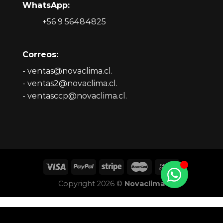
WhatsApp:
+56 9 56484825
Correos:
- ventas@novaclima.cl.
- ventas2@novaclima.cl.
- ventasccp@novaclima.cl.
Copyright 2026 ©
Novaclima