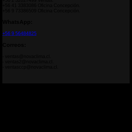
+56 2 32027499 Ventas.
+56 41 3383086 Oficina Concepción.
+56 9 73386509 Oficina Concepción.
WhatsApp:
+56 9 56484825
Correos:
- ventas@novaclima.cl.
- ventas2@novaclima.cl.
- ventasccp@novaclima.cl.