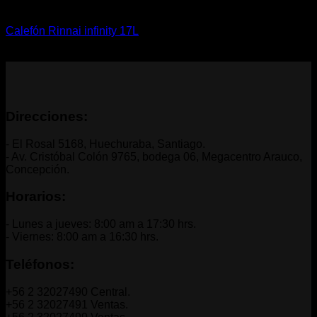
Calefón
Calefón Rinnai infinity 17L
CLP $
859.160
+ IVA
Direcciones:
- El Rosal 5168, Huechuraba, Santiago.
- Av. Cristóbal Colón 9765, bodega 06, Megacentro Arauco,
Concepción.
Horarios:
- Lunes a jueves: 8:00 am a 17:30 hrs.
- Viernes: 8:00 am a 16:30 hrs.
Teléfonos:
+56 2 32027490 Central.
+56 2 32027491 Ventas.