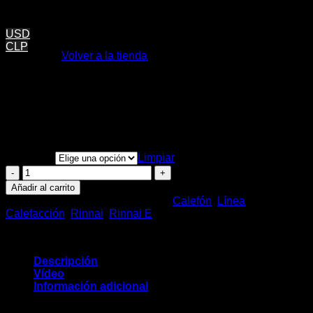
CLP $
369.990
No hay productos en el carrito.
USD
CLP
Volver a la tienda
Dimensiones compactas.
Operación silenciosa.
Regulación exacta de temperatura y caudal.
Carrito
Modulación de llama para ahorro de gas.
Tiro Forzado
Tecnología Japonesa
Tipo Gas
Limpiar
Calefon
Rinnai
Añadir al carrito
16L
SKU:
CALEFON 16L
Categorías:
Calefón
,
Línea
cantidad
Calefacción
,
Rinnai
,
Rinnai E
Descripción
Vídeo
Información adicional
Tú Características