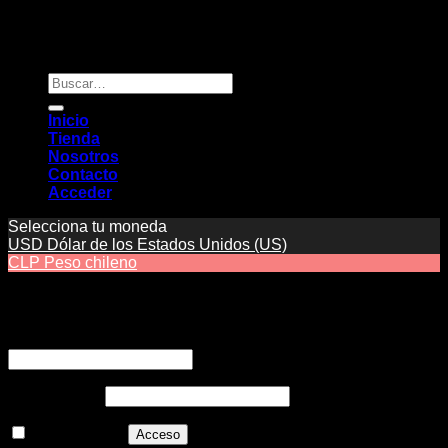
Copyright 2026 ©
Novaclima
Buscar
por:
Inicio
Tienda
Nosotros
Contacto
Acceder
Selecciona tu moneda
USD
Dólar de los Estados Unidos (US)
CLP
Peso chileno
Acceder
Nombre de usuario o correo electrónico
*
Contraseña
*
Recuérdame
Acceso