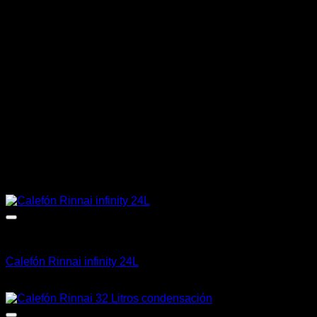
Peso
13,2 kg
Dimensiones
71 × 50 × 26 cm
Productos relacionados
Calefón
Calefón Rinnai infinity 24L
CLP $
927.710
+ IVA