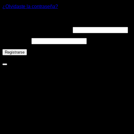
¿Olvidaste la contraseña?
Registrarse
Dirección de correo electrónico
*
Contraseña
*
Registrarse
Novaclima
Ejecutivo Virtual
Nova
¡Hola! ¿Como puedo ayudarte?