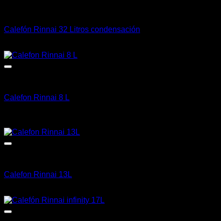
Calefón
Calefón Rinnai 32 Litros condensación
CLP $
2.165.266
+ IVA
Calefón
Calefon Rinnai 8 L
CLP $
249.990
+ IVA
IVA Incluido
Rinnai E
Calefon Rinnai 13L
CLP $
349.990