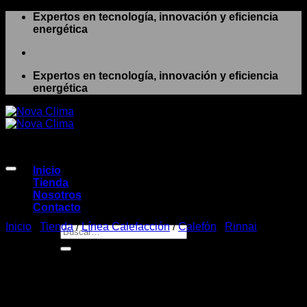
Saltar
Expertos en tecnología, innovación y eficiencia
al
energética
contenido
Expertos en tecnología, innovación y eficiencia
energética
IVA Incluido
Inicio
Tienda
Nosotros
Contacto
Inicio
/
Tienda
/
Línea Calefacción
/
Calefón
/
Rinnai
Buscar
por:
Calefon Rinnai 16L