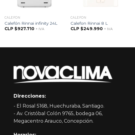
CALEFÓN
CALEFÓN
Calefón Rinnai infinity 24L
Calefon Rinnai 8 L
CLP $
927.710
CLP $
249.990
+ IVA
+ IVA
Direcciones:
- El Rosal 5168, Huechuraba, Santiago.
- Av. Cristóbal Colón 9765, bodega 06,
Megacentro Arauco, Concepción.
Horarios: