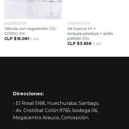
CALEFACCIÓN
CALEFACCIÓN
Válvula con regulación 1/2»
Kit tuerca HI +
D/REG EK.
empaquetadura + anillo
partido 1/2»
CLP $
15.081
+ IVA
CLP $
3.656
+ IVA
Direcciones:
- El Rosal 5168, Huechuraba, Santiago.
- Av. Cristóbal Colón 9765, bodega 06,
Megacentro Arauco, Concepción.