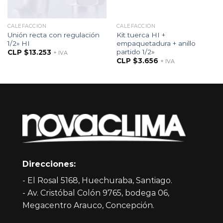
CALEFACCIÓN
CALEFACCIÓN
Unión recta con regulación
Kit tuerca HI +
1/2» HI
empaquetadura + anillo
partido 1/2»
CLP $
13.253
+ IVA
CLP $
3.656
+ IVA
Direcciones:
- El Rosal 5168, Huechuraba, Santiago.
- Av. Cristóbal Colón 9765, bodega 06,
Megacentro Arauco, Concepción.