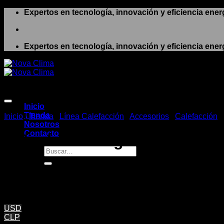
Saltar
Expertos en tecnología, innovación y eficiencia ener
al
contenido
Expertos en tecnología, innovación y eficiencia ener
Inicio
Tienda
Inicio
/
Tienda
/
Línea Calefacción
/
Accesorios
/
Calefacción
Nosotros
Contacto
Válvula con regulación 1/2»
Buscar
por:
CLP $
15.065
+ IVA
USD
CLP