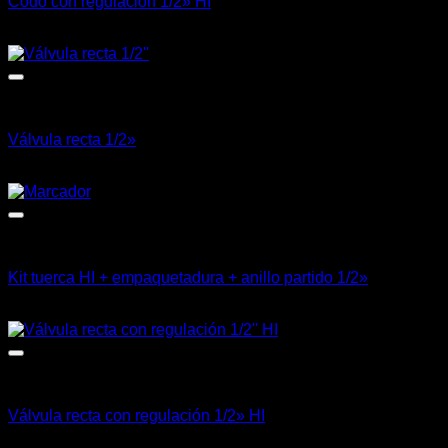
Codo con regulación 1/2» HI
CLP $
12.052
+ IVA
Calefacción
Válvula recta 1/2»
CLP $
15.521
+ IVA
Calefacción
Kit tuerca HI + empaquetadura + anillo partido 1/2»
CLP $
3.652
+ IVA
Calefacción
Válvula recta con regulación 1/2» HI