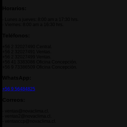
+
Horarios:
IVA.
- Lunes a jueves: 8:00 am a 17:30 hrs.
- Viernes: 8:00 am a 16:30 hrs.
Teléfonos:
+56 2 32027490 Central.
+56 2 32027491 Ventas.
+56 2 32027499 Ventas.
+56 41 3383086 Oficina Concepción.
+56 9 73386509 Oficina Concepción.
WhatsApp:
+56 9 56484825
Correos:
- ventas@novaclima.cl.
- ventas2@novaclima.cl.
- ventasccp@novaclima.cl.