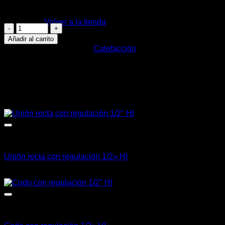
No hay productos en el carrito.
Hay existencias
Volver a la tienda
Válvula
con
Añadir al carrito
regulación
SKU:
300400
Categoría:
Calefacción
1/2''
Carrito
D/REG
EK.
cantidad
Productos relacionados
Calefacción
Unión recta con regulación 1/2» HI
CLP $
13.239
+ IVA
Calefacción