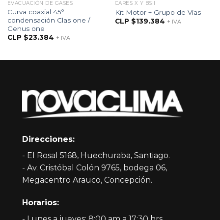
EVACUACIÓN DE GASES
CARES X Y BSII
Curva coaxial 45º
Kit Motor + Grupo de Vías
condensación Clas one /
CLP $
139.384
+ IVA
Genus one
CLP $
23.384
+ IVA
Direcciones:
- El Rosal 5168, Huechuraba, Santiago.
- Av. Cristóbal Colón 9765, bodega 06,
Megacentro Arauco, Concepción.
Horarios:
- Lunes a jueves: 8:00 am a 17:30 hrs.