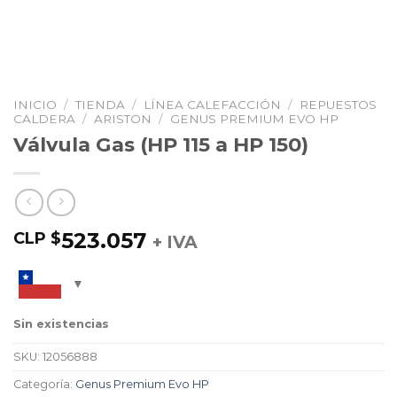
INICIO
/
TIENDA
/
LÍNEA CALEFACCIÓN
/
REPUESTOS
CALDERA
/
ARISTON
/
GENUS PREMIUM EVO HP
Válvula Gas (HP 115 a HP 150)
523.057
CLP $
+ IVA
Sin existencias
SKU:
12056888
Categoría:
Genus Premium Evo HP