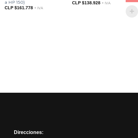
a HP 150)
CLP $
138.928
+ IVA
CLP $
161.778
+ IVA
Direcciones: