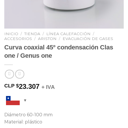
INICIO
/
TIENDA
/
LÍNEA CALEFACCIÓN
/
ACCESORIOS
/
ARISTON
/
EVACUACIÓN DE GASES
Curva coaxial 45º condensación Clas
one / Genus one
23.307
CLP $
+ IVA
Diámetro 60-100 mm
Material: plástico