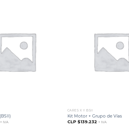
CARES X Y BSII
(BSII)
Kit Motor + Grupo de Vías
CLP $
139.232
+ IVA
+ IVA