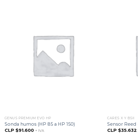
GENUS PREMIUM EVO HP
CARES X Y BSII
Sonda humos (HP 85 a HP 150)
Sensor Reed 
CLP $
91.600
CLP $
35.632
+ IVA