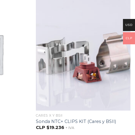
USD
CLP
CARES X Y BSII
Sonda NTC+ CLIPS KIT (Cares y BSII)
CLP $
19.236
+ IVA