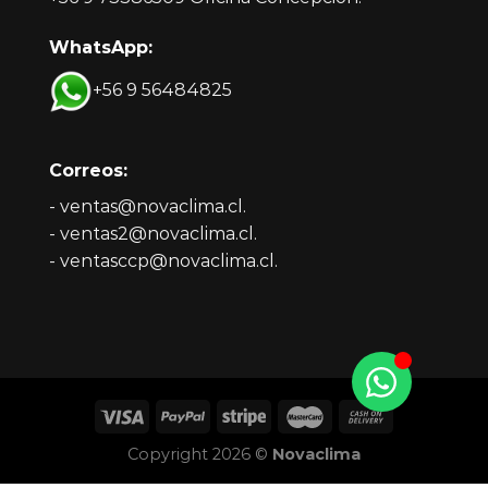
WhatsApp:
+56 9 56484825
Correos:
- ventas@novaclima.cl.
- ventas2@novaclima.cl.
- ventasccp@novaclima.cl.
Copyright 2026 ©
Novaclima