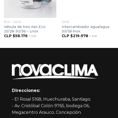
ECO - LNOX
LNOX
Válvula de tres vías Eco
Intercambiador agua/agua
25/28-30/36 – Lnox
30/36 lnox
CLP $
58.176
CLP $
219.978
+ IVA
+ IVA
Direcciones:
- El Rosal 5168, Huechuraba, Santiago.
- Av. Cristóbal Colón 9765, bodega 06,
Megacentro Arauco, Concepción.