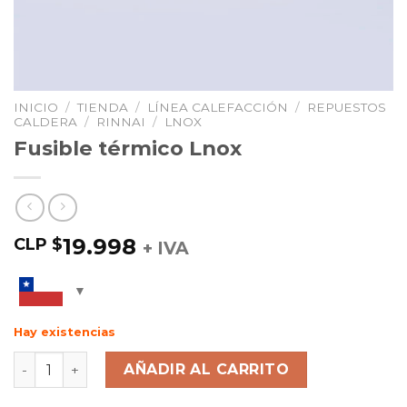
INICIO
/
TIENDA
/
LÍNEA CALEFACCIÓN
/
REPUESTOS
CALDERA
/
RINNAI
/
LNOX
Fusible térmico Lnox
19.998
CLP $
+ IVA
Hay existencias
AÑADIR AL CARRITO