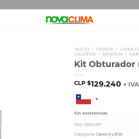
INICIO
/
TIENDA
/
LÍNEA 
CALDERA
/
ARISTON
/
CARE
Kit Obturador 
129.240
CLP $
+ IVA
Sin existencias
SKU:
65104317
Categoría:
Cares X y BSII