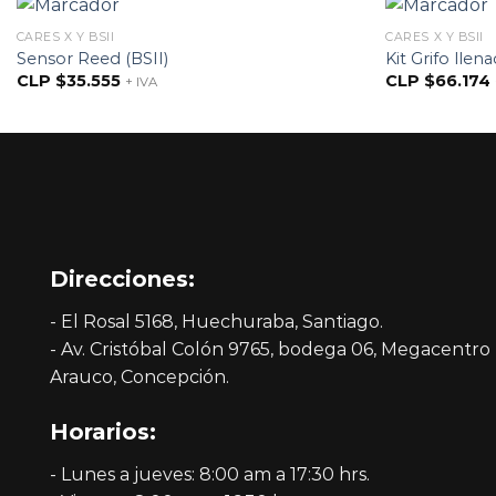
CARES X Y BSII
CARES X Y BSII
Sensor Reed (BSII)
Kit Grifo llen
CLP $
35.555
CLP $
66.174
+ IVA
Direcciones:
- El Rosal 5168, Huechuraba, Santiago.
- Av. Cristóbal Colón 9765, bodega 06, Megacentro
Arauco, Concepción.
Horarios:
- Lunes a jueves: 8:00 am a 17:30 hrs.