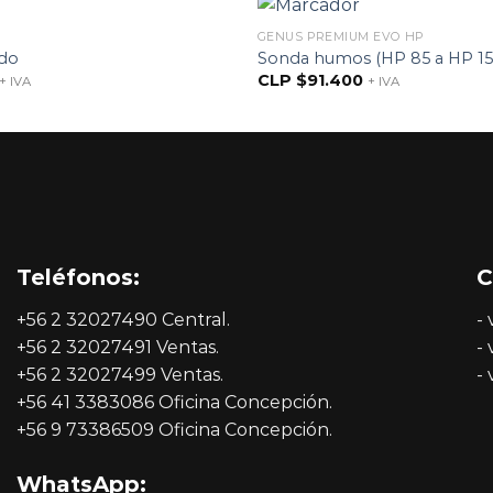
GENUS PREMIUM EVO HP
ado
Sonda humos (HP 85 a HP 15
CLP $
91.400
+ IVA
+ IVA
Teléfonos:
C
+56 2 32027490 Central.
-
+56 2 32027491 Ventas.
-
+56 2 32027499 Ventas.
-
+56 41 3383086 Oficina Concepción.
+56 9 73386509 Oficina Concepción.
WhatsApp: