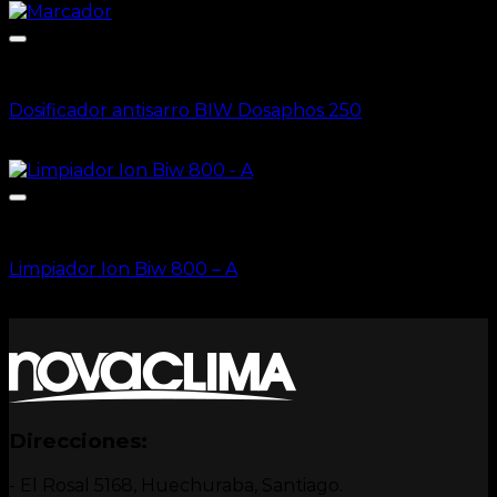
Tratamiento de agua
Dosificador antisarro BIW Dosaphos 250
CLP $
79.431
+ IVA
Tratamiento de agua
Limpiador Ion Biw 800 – A
CLP $
27.390
+ IVA
Direcciones:
- El Rosal 5168, Huechuraba, Santiago.