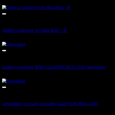
CLP $
32.868
+ IVA
Tratamiento de agua
Desincrustante Ion Biw 800 – B
CLP $
31.955
+ IVA
Tratamiento de agua
Desincrustante BIW CLEANER ACID-P25 (sanitario)
CLP $
28.303
+ IVA
Tratamiento de agua
Limpiador circuito cerrado Calef. ION BIW-400
CLP $
39.259
+ IVA