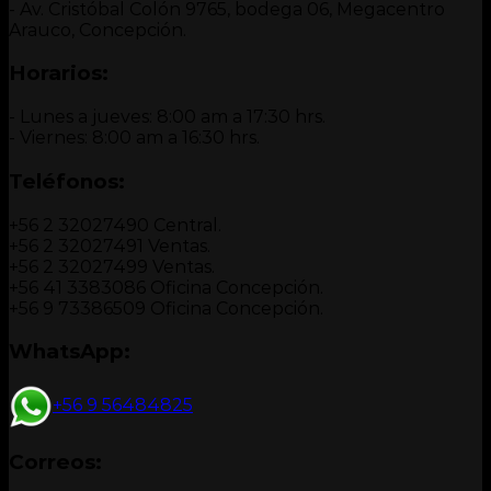
- Av. Cristóbal Colón 9765, bodega 06, Megacentro
Arauco, Concepción.
Horarios:
- Lunes a jueves: 8:00 am a 17:30 hrs.
- Viernes: 8:00 am a 16:30 hrs.
Teléfonos:
+56 2 32027490 Central.
+56 2 32027491 Ventas.
+56 2 32027499 Ventas.
+56 41 3383086 Oficina Concepción.
+56 9 73386509 Oficina Concepción.
WhatsApp:
+56 9 56484825
Correos: