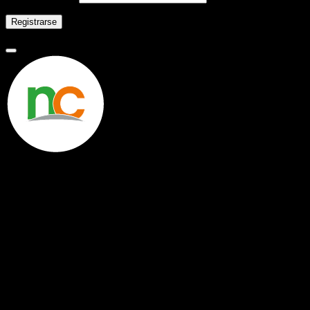
Registrarse
Novaclima
Ejecutivo Virtual
Nova
¡Hola! ¿Como puedo ayudarte?