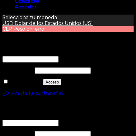
Contacto
Acceder
Selecciona tu moneda
USD
Dólar de los Estados Unidos (US)
CLP
Peso chileno
Acceder
Nombre de usuario o correo electrónico
*
Contraseña
*
Recuérdame
Acceso
¿Olvidaste la contraseña?
Registrarse
Dirección de correo electrónico
*
Contraseña
*