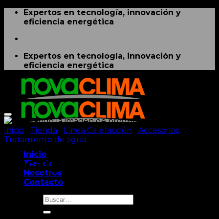
Saltar
Expertos en tecnología, innovación y
al
eficiencia energética
contenido
Expertos en tecnología, innovación y
eficiencia energética
Inicio
/
Tienda
/
Línea Calefacción
/
Accesorios
/
Tratamiento de agua
Inicio
Recarga Dosaphos 250
Tienda
Nosotros
Contacto
Buscar
por: