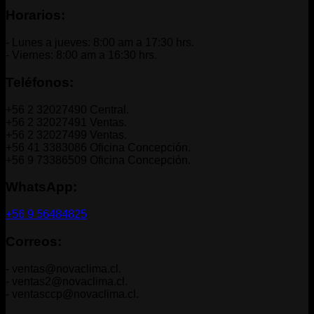
Horarios:
- Lunes a jueves: 8:00 am a 17:30 hrs.
- Viernes: 8:00 am a 16:30 hrs.
Teléfonos:
+56 2 32027490 Central.
+56 2 32027491 Ventas.
+56 2 32027499 Ventas.
+56 41 3383086 Oficina Concepción.
+56 9 73386509 Oficina Concepción.
WhatsApp:
+56 9 56484825
Correos:
- ventas@novaclima.cl.
- ventas2@novaclima.cl.
- ventasccp@novaclima.cl.