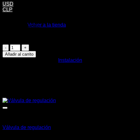
USD
CLP
No hay productos en el carrito.
Exterior de silicona
Volver a la tienda
Diámetro 80 mm
Solo quedan 3 disponibles
Carrito
Roseta
cantidad
Añadir al carrito
SKU:
100616
Categoría:
Instalación
Productos relacionados
Instalación
Válvula de regulación
CLP $
131.131
+ IVA