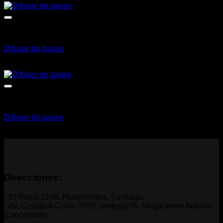
Instalación
Difusor de gases
CLP $
25.676
+ IVA
Instalación
Difusor de gases
CLP $
51.352
+ IVA
Direcciones:
- El Rosal 5168, Huechuraba, Santiago.
- Av. Cristóbal Colón 9765, bodega 06, Megacentro Arauco,
Concepción.