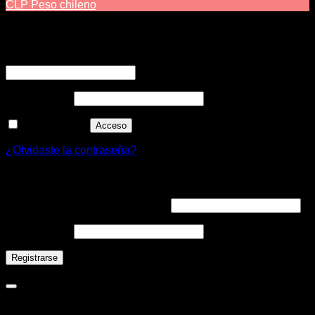
CLP
Peso chileno
Acceder
Nombre de usuario o correo electrónico
*
Contraseña
*
Recuérdame
Acceso
¿Olvidaste la contraseña?
Registrarse
Dirección de correo electrónico
*
Contraseña
*
Registrarse