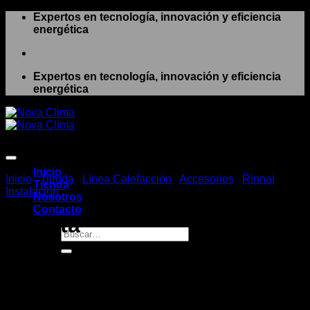
Saltar
Expertos en tecnología, innovación y eficiencia
al
energética
contenido
Expertos en tecnología, innovación y eficiencia
energética
Inicio
Inicio
/
Tienda
/
Línea Calefacción
/
Accesorios
/
Rinnai
/
Tienda
Instalación
Nosotros
Contacto
Roseta
Buscar
por:
CLP $
16.506
+ IVA