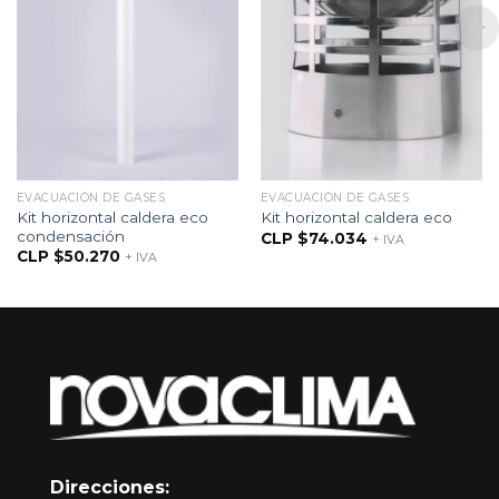
EVACUACIÓN DE GASES
EVACUACIÓN DE GASES
Kit horizontal caldera eco
Kit horizontal caldera eco
condensación
CLP $
74.034
+ IVA
CLP $
50.270
+ IVA
Direcciones: