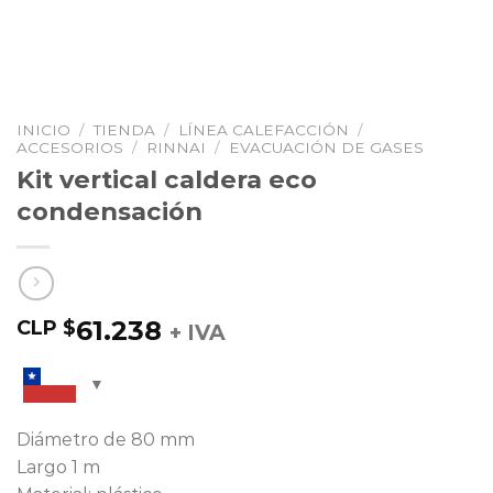
INICIO
/
TIENDA
/
LÍNEA CALEFACCIÓN
/
ACCESORIOS
/
RINNAI
/
EVACUACIÓN DE GASES
Kit vertical caldera eco
condensación
61.238
CLP $
+ IVA
Diámetro de 80 mm
Largo 1 m