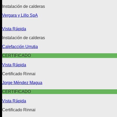
Instalación de calderas
Vergara y Lillo SpA
Vista Rápida
Instalación de calderas
Calefacción Urrutia
CERTIFICADO
Vista Rápida
Certificado Rinnai
Jorge Méndez Magua
CERTIFICADO
Vista Rápida
Certificado Rinnai