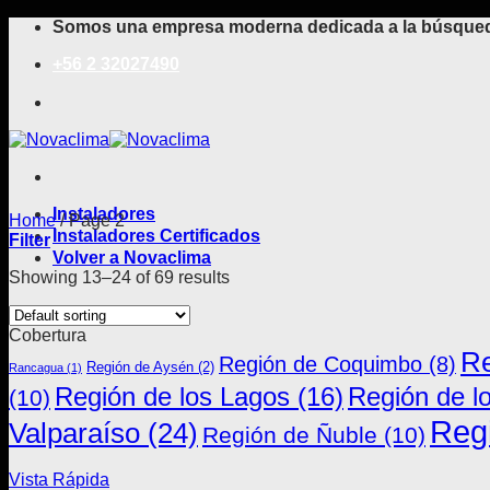
Saltar
Somos una empresa moderna dedicada a la búsqueda
al
+56 2 32027490
contenido
Instaladores
Home
/
Page 2
Instaladores Certificados
Filter
Volver a Novaclima
Showing 13–24 of 69 results
Cobertura
Re
Región de Coquimbo
(8)
Región de Aysén
(2)
Rancagua
(1)
Región de los Lagos
(16)
Región de l
(10)
Regi
Valparaíso
(24)
Región de Ñuble
(10)
Vista Rápida