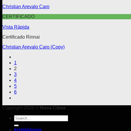
Christian Arevalo Caro
CERTIFICADO
Vista Rápida
Certificado Rinnai
Christian Arevalo Caro (Copy)
1
2
3
4
5
6
Copyright 2026 ©
Nova Clima
Search
for:
Instaladores