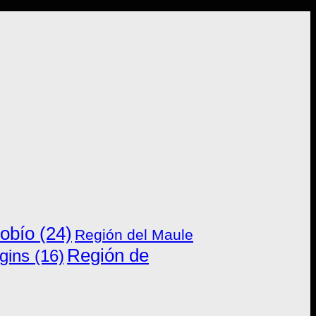
íobío
(24)
Región del Maule
Región de
gins
(16)