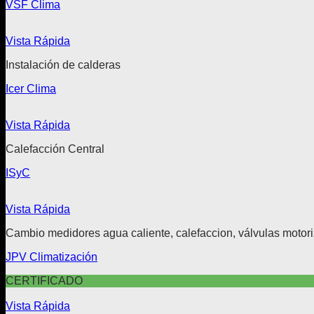
VSF Clima
Vista Rápida
Instalación de calderas
Icer Clima
Vista Rápida
Calefacción Central
ISyC
Vista Rápida
Cambio medidores agua caliente, calefaccion, válvulas motoriz
JPV Climatización
CERTIFICADO
Vista Rápida