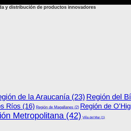
 y distribución de productos innovadores
Región del B
gión de la Araucanía
(23)
os Ríos
(16)
Región de O'Hig
Región de Magallanes
(2)
ón Metropolitana
(42)
Viña del Mar
(1)