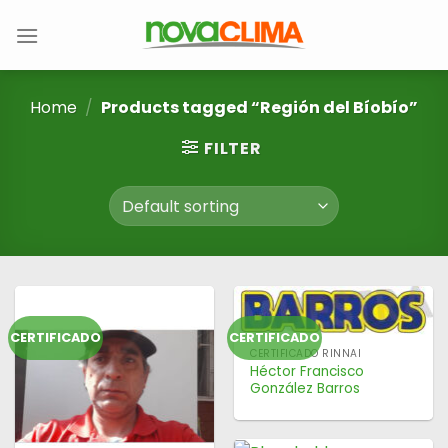
Saltar
al
contenido
Home
/
Products tagged “Región del Bíobío”
FILTER
CERTIFICADO
CERTIFICADO
CERTIFICADO RINNAI
Héctor Francisco
González Barros