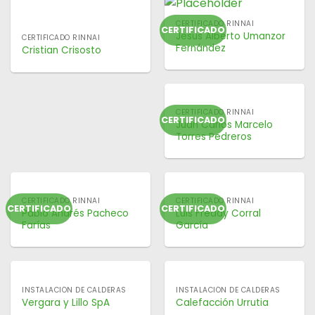
CERTIFICADO RINNAI
CERTIFICADO
Jesus Alberto Umanzor
CERTIFICADO RINNAI
Fernández
Cristian Crisosto
CERTIFICADO RINNAI
CERTIFICADO
Juan Carlos Marcelo
Torres Pedreros
CERTIFICADO RINNAI
CERTIFICADO RINNAI
CERTIFICADO
CERTIFICADO
Pablo Andrés Pacheco
Luis Freddy Corral
Farías
García
INSTALACIÓN DE CALDERAS
INSTALACIÓN DE CALDERAS
Vergara y Lillo SpA
Calefacción Urrutia