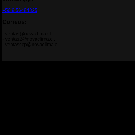
+56 9 56484825
Correos:
- ventas@novaclima.cl.
- ventas2@novaclima.cl.
- ventasccp@novaclima.cl.