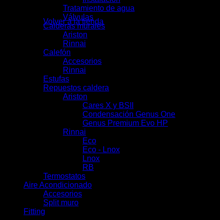
No hay productos en el carrito.
Tratamiento de agua
Válvulas
Volver a la tienda
Calderas murales
Ariston
Rinnai
Calefón
Carrito
Accesorios
Rinnai
Estufas
Repuestos caldera
Ariston
Cares X y BSII
Condensación Genus One
Genus Premium Evo HP
Rinnai
Eco
Eco - Lnox
Lnox
RB
Termostatos
Aire Acondicionado
Accesorios
Split muro
Fitting