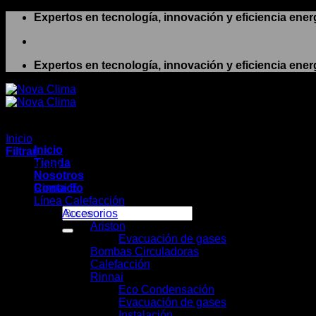
Saltar
Expertos en tecnología, innovación y eficiencia ener
al
contenido
Expertos en tecnología, innovación y eficiencia ener
Inicio
/
Modelo del producto
/
25/1-6
Inicio
Filtrar
Tienda
Categorías
Nosotros
Contacto
Rinnai E
Línea Calefacción
Buscar
Accesorios
por:
Ariston
Evacuación de gases
Bombas Circuladoras
Calefacción
Rinnai
Eco Condensación
Evacuación de gases
Instalación