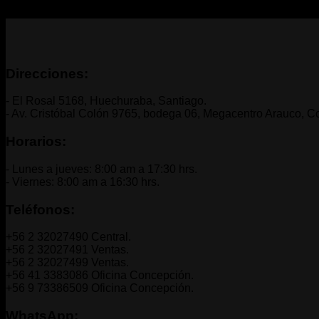
No se han encontrado productos que coincidan con tu selecci
Direcciones:
- El Rosal 5168, Huechuraba, Santiago.
- Av. Cristóbal Colón 9765, bodega 06, Megacentro Arauco, C
Horarios:
- Lunes a jueves: 8:00 am a 17:30 hrs.
- Viernes: 8:00 am a 16:30 hrs.
Teléfonos:
+56 2 32027490 Central.
+56 2 32027491 Ventas.
+56 2 32027499 Ventas.
+56 41 3383086 Oficina Concepción.
+56 9 73386509 Oficina Concepción.
WhatsApp: