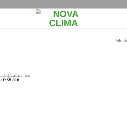
Mostr
CLP $
5.454
+ IVA
LP $
5.818