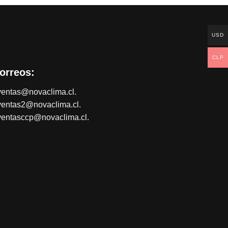
USD
CLP
orreos:
ventas@novaclima.cl.
ventas2@novaclima.cl.
ventasccp@novaclima.cl.