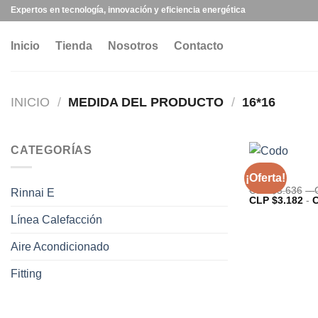
Expertos en tecnología, innovación y eficiencia energética
Inicio
Tienda
Nosotros
Contacto
INICIO
/
MEDIDA DEL PRODUCTO
/
16*16
CATEGORÍAS
Codo
¡Oferta!
CLP $
3.636
-
Rinnai E
CLP $
3.182
-
C
Línea Calefacción
Aire Acondicionado
Fitting