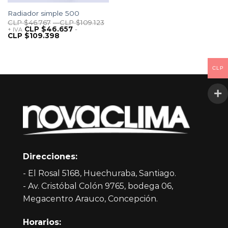
Radiador simple 500
CLP $
46.767
-
CLP $
109.123
CLP $
46.657
-
+ IVA
CLP $
109.398
CLP
Direcciones:
- El Rosal 5168, Huechuraba, Santiago.
- Av. Cristóbal Colón 9765, bodega 06,
Megacentro Arauco, Concepción.
Horarios: