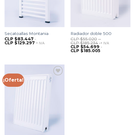
Secatoallas Montania
Radiador doble 500
CLP $
83.447
-
CLP $
55.020
-
CLP $
129.297
CLP $
185.234
+ IVA
+ IVA
CLP $
54.699
-
CLP $
185.005
¡Oferta!