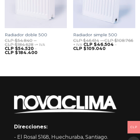
Radiador doble 500
Radiador simple 500
CLP $
54.840
-
CLP $
46.614
-
CLP $
108.766
CLP $
184.628
CLP $
46.504
-
+ IVA
+ IVA
CLP $
54.520
-
CLP $
109.040
CLP $
184.400
Direcciones:
CLP
- El Rosal 5168, Huechuraba, Santiago.