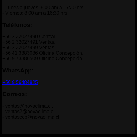
CLP
$44.786
$44.896
hasta
- Lunes a jueves: 8:00 am a 17:30 hrs.
hasta
CLP
- Viernes: 8:00 am a 16:30 hrs.
CLP
$233.984
$234.112.
+
Teléfonos:
IVA.
+56 2 32027490 Central.
+56 2 32027491 Ventas.
+56 2 32027499 Ventas.
+56 41 3383086 Oficina Concepción.
+56 9 73386509 Oficina Concepción.
WhatsApp:
+56 9 56484825
Correos:
- ventas@novaclima.cl.
- ventas2@novaclima.cl.
- ventasccp@novaclima.cl.