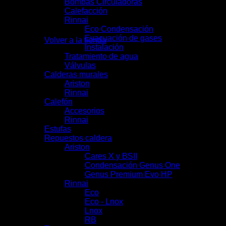
Bombas Circuladoras
Calefacción
Rinnai
No hay productos en el carrito.
Eco Condensación
Evacuación de gases
Volver a la tienda
Instalación
Tratamiento de agua
Válvulas
Carrito
Calderas murales
Ariston
Rinnai
Calefón
Accesorios
Rinnai
Estufas
Repuestos caldera
Ariston
Cares X y BSII
Condensación Genus One
Genus Premium Evo HP
Rinnai
Eco
Eco - Lnox
Lnox
RB