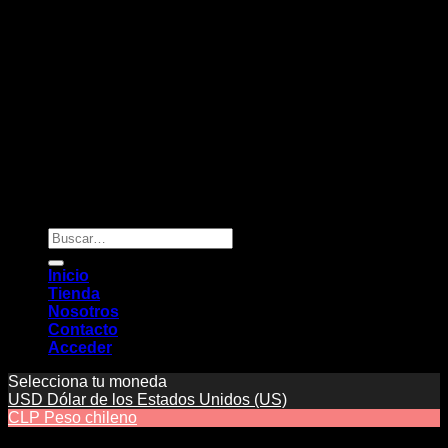
Copyright 2026 ©
Novaclima
Buscar
por:
Inicio
Tienda
Nosotros
Contacto
Acceder
Selecciona tu moneda
USD
Dólar de los Estados Unidos (US)
CLP
Peso chileno