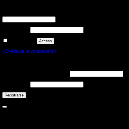
Acceder
Nombre de usuario o correo electrónico
*
Contraseña
*
Recuérdame
Acceso
¿Olvidaste la contraseña?
Registrarse
Dirección de correo electrónico
*
Contraseña
*
Registrarse
Novaclima